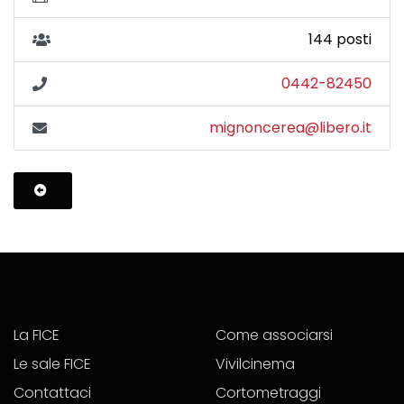
144 posti
0442-82450
mignoncerea@libero.it
La FICE
Come associarsi
Le sale FICE
Vivilcinema
Contattaci
Cortometraggi