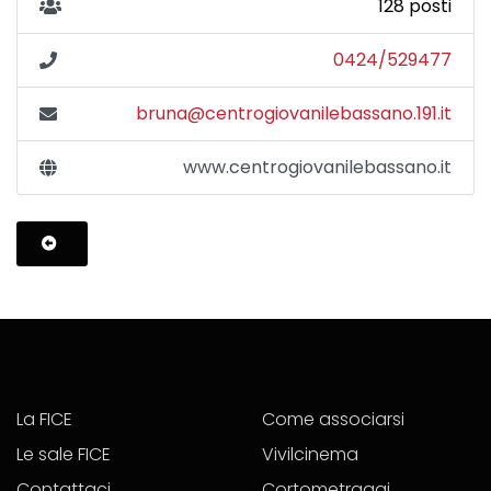
128 posti
0424/529477
bruna@centrogiovanilebassano.191.it
www.centrogiovanilebassano.it
La FICE
Come associarsi
Le sale FICE
Vivilcinema
Contattaci
Cortometraggi